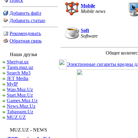
Поиск
Mobile
Mobile news
Добавить файл
Добавить статью
Soft
Рекомендовать
Software
Обратная связь
Общее количес
Наши друзья
Sheriyat.uz
Электронные сигареты вредны дл
Taom.muz.uz
Search Mp3
JET Media
MyIP
Wap.Muz.Uz
Start.Muz.Uz
Games.Muz.Uz
News.Muz.Uz
Tabassum.Uz
MUZ.UZ
MUZ.UZ - NEWS