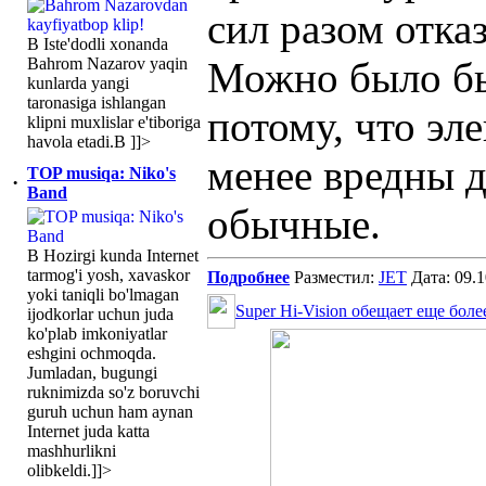
сил разом отказ
В Iste'dodli xonanda
Bahrom Nazarov yaqin
Можно было бы,
kunlarda yangi
taronasiga ishlangan
потому, что эл
klipni muxlislar e'tiboriga
havola etadi.В ]]>
менее вредны д
TOP musiqa: Niko's
·
Band
обычные.
В Hozirgi kunda Internet
tarmog'i yosh, xavaskor
Подробнее
Разместил:
JET
Дата: 09.
yoki taniqli bo'lmagan
Super Hi-Vision обещает еще бол
ijodkorlar uchun juda
ko'plab imkoniyatlar
eshgini ochmoqda.
Jumladan, bugungi
ruknimizda so'z boruvchi
guruh uchun ham aynan
Internet juda katta
mashhurlikni
olibkeldi.]]>