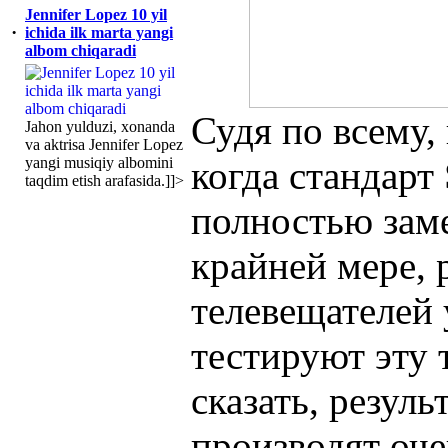
Jennifer Lopez 10 yil
·
ichida ilk marta yangi
albom chiqaradi
Судя по всему, 
Jahon yulduzi, xonanda
va aktrisa Jennifer Lopez
yangi musiqiy albomini
когда стандарт 
taqdim etish arafasida.]]>
полностью зам
крайней мере, 
телевещателей 
тестируют эту 
сказать, резул
производят оче