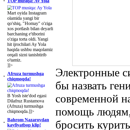
·
TOP musiqa: Ay Yola
Mart oyida Instagram
olamida yangi bir
qo'shiq, "Homay" o'ziga
xos portlash bilan deyarli
barchaning e'tiborini
o'ziga torta oldi. Yangi
hit ijrochilari Ay Yola
haqida ushbu maqolamiz
orqali sizni tanishtirib
o'tamiz.
]]>
Электронные с
Afruza turmushga
·
chiqmoqda!
бы назвать ге
современной н
В Yosh iste'dod egasi
Dilafruz Rustamova
(Afruza) turmushga
помощь людям,
chiqmoqda.]]>
Bahrom Nazarovdan
бросить курить
·
kayfiyatbop klip!