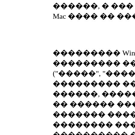
������, � ��
Mac ���� �� �
��������� Win 
��������� ��
("�����", "����
��������� �
������, ����
�� ������ ��
������� ����
�������� ��
���������� �