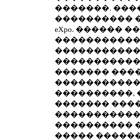
�������. ���
���������� 
eXpo. ������ 
����������
����������
������������
������� ���
�����������,
����������, 
������� ����
�����������
���������� 
����� ������