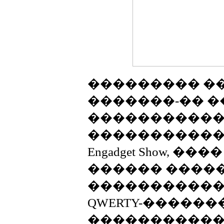
��������� ����
�������-�� 
������������ Wi
�����������
Engadget Show, �
������ ����
������������
QWERTY-������
����������