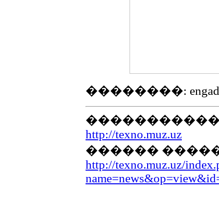
��������: engadg
������������
http://texno.muz.uz
������ �����
http://texno.muz.uz/index
name=news&op=view&id