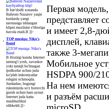
Первая модель
В Iste'dodli xonanda
Bahrom Nazarov yaqin
представляет с
kunlarda yangi
taronasiga ishlangan
klipni muxlislar e'tiboriga
и имеет 2,8-д
havola etadi.В ]]>
дисплей, клав
TOP musiqa: Niko's
·
Band
также 3-мегапи
В Hozirgi kunda Internet
Мобильное уст
tarmog'i yosh, xavaskor
yoki taniqli bo'lmagan
ijodkorlar uchun juda
HSDPA 900/2100
ko'plab imkoniyatlar
eshgini ochmoqda.
На нем имеютс
Jumladan, bugungi
ruknimizda so'z boruvchi
guruh uchun ham aynan
и разъём расши
Internet juda katta
mashhurlikni
microSD.
olibkeldi.]]>