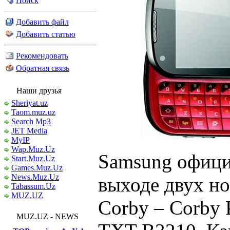
Поиск
Добавить файл
Добавить статью
Рекомендовать
Обратная связь
Наши друзья
Sheriyat.uz
Taom.muz.uz
Search Mp3
JET Media
MyIP
Wap.Muz.Uz
Samsung офици
Start.Muz.Uz
Games.Muz.Uz
News.Muz.Uz
выходе двух но
Tabassum.Uz
MUZ.UZ
Corby – Corby
MUZ.UZ - NEWS