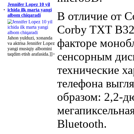
Jennifer Lopez 10 yil
·
ichida ilk marta yangi
В отличие от 
albom chiqaradi
Corby TXT B32
Jahon yulduzi, xonanda
факторе монобл
va aktrisa Jennifer Lopez
yangi musiqiy albomini
сенсорным дис
taqdim etish arafasida.]]>
технические ха
телефона выгл
образом: 2,2-д
мегапиксельна
Bluetooth.