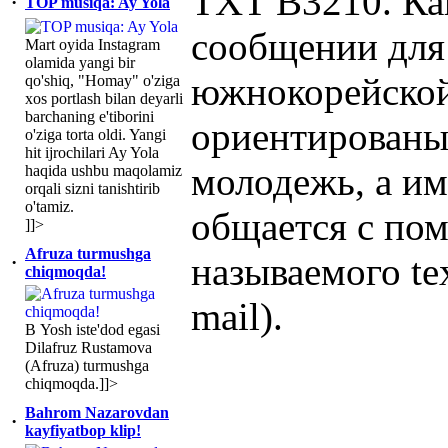
TXT B3210. Как
·
TOP musiqa: Ay Yola
сообщении для
Mart oyida Instagram
olamida yangi bir
южнокорейской
qo'shiq, "Homay" o'ziga
xos portlash bilan deyarli
barchaning e'tiborini
ориентированы
o'ziga torta oldi. Yangi
hit ijrochilari Ay Yola
молодежь, а им
haqida ushbu maqolamiz
orqali sizni tanishtirib
o'tamiz.
общается с по
]]>
Afruza turmushga
называемого te
·
chiqmoqda!
mail).
В Yosh iste'dod egasi
Dilafruz Rustamova
(Afruza) turmushga
chiqmoqda.]]>
Bahrom Nazarovdan
·
kayfiyatbop klip!