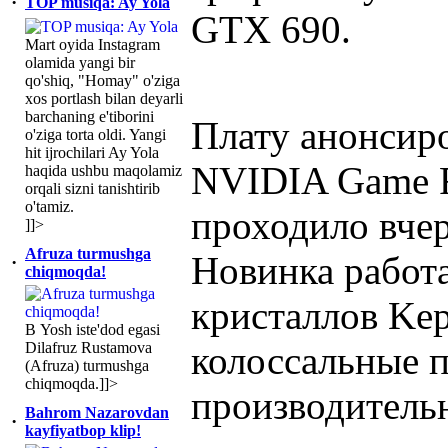
·
TOP musiqa: Ay Yola
GTX 690.
Mart oyida Instagram
olamida yangi bir
qo'shiq, "Homay" o'ziga
xos portlash bilan deyarli
barchaning e'tiborini
Плату анонсир
o'ziga torta oldi. Yangi
hit ijrochilari Ay Yola
NVIDIA Game Fe
haqida ushbu maqolamiz
orqali sizni tanishtirib
o'tamiz.
проходило вчер
]]>
Afruza turmushga
Новинка работа
·
chiqmoqda!
кристаллов Kep
В Yosh iste'dod egasi
Dilafruz Rustamova
колоссальные п
(Afruza) turmushga
chiqmoqda.]]>
производитель
Bahrom Nazarovdan
·
kayfiyatbop klip!