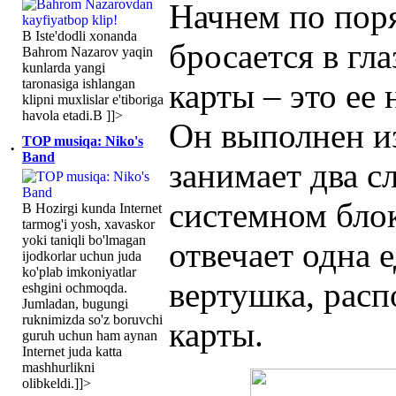
Начнем по поря
В Iste'dodli xonanda
бросается в гл
Bahrom Nazarov yaqin
kunlarda yangi
taronasiga ishlangan
карты – это ее
klipni muxlislar e'tiboriga
havola etadi.В ]]>
Он выполнен и
TOP musiqa: Niko's
·
Band
занимает два с
системном блок
В Hozirgi kunda Internet
tarmog'i yosh, xavaskor
yoki taniqli bo'lmagan
отвечает одна 
ijodkorlar uchun juda
ko'plab imkoniyatlar
вертушка, рас
eshgini ochmoqda.
Jumladan, bugungi
ruknimizda so'z boruvchi
карты.
guruh uchun ham aynan
Internet juda katta
mashhurlikni
olibkeldi.]]>