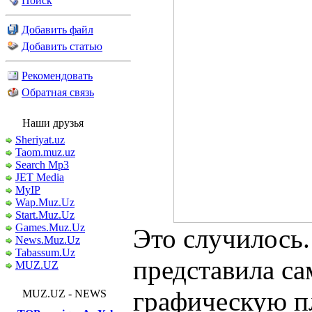
Поиск
Добавить файл
Добавить статью
Рекомендовать
Обратная связь
Наши друзья
Sheriyat.uz
Taom.muz.uz
Search Mp3
JET Media
MyIP
Wap.Muz.Uz
Start.Muz.Uz
Games.Muz.Uz
Это случилось
News.Muz.Uz
Tabassum.Uz
представила 
MUZ.UZ
графическую пл
MUZ.UZ - NEWS