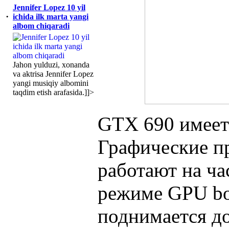
Jennifer Lopez 10 yil
·
ichida ilk marta yangi
albom chiqaradi
Jahon yulduzi, xonanda
va aktrisa Jennifer Lopez
yangi musiqiy albomini
taqdim etish arafasida.]]>
GTX 690 имеет
Графические п
работают на ча
режиме GPU bo
поднимается д