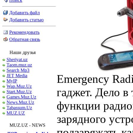
Поиск
Добавить файл
Добавить статью
Рекомендовать
Обратная связь
Наши друзья
Sheriyat.uz
Taom.muz.uz
Search Mp3
Emergency Rad
JET Media
MyIP
Wap.Muz.Uz
гаджет. Дело в
Start.Muz.Uz
Games.Muz.Uz
функции радио
News.Muz.Uz
Tabassum.Uz
MUZ.UZ
зарядного устр
MUZ.UZ - NEWS
подзаряжать ка