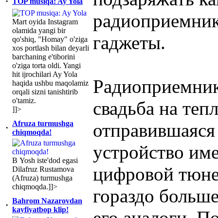
·
TOP musiqa: Ay Yola
радиоприемника
Mart oyida Instagram
olamida yangi bir
гаджеты.
qo'shiq, "Homay" o'ziga
xos portlash bilan deyarli
barchaning e'tiborini
o'ziga torta oldi. Yangi
hit ijrochilari Ay Yola
Радиоприемник
haqida ushbu maqolamiz
orqali sizni tanishtirib
o'tamiz.
свадьба на теп
]]>
Afruza turmushga
отправившаяся 
·
chiqmoqda!
устройство им
В Yosh iste'dod egasi
цифровой тюне
Dilafruz Rustamova
(Afruza) turmushga
chiqmoqda.]]>
гораздо больше
Bahrom Nazarovdan
·
kayfiyatbop klip!
его аналоги. П