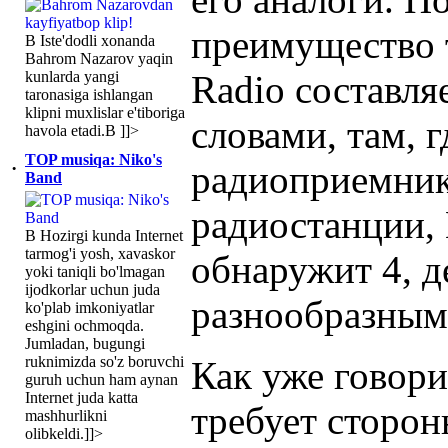
преимущество 
В Iste'dodli xonanda
Bahrom Nazarov yaqin
kunlarda yangi
Radio составля
taronasiga ishlangan
klipni muxlislar e'tiboriga
словами, там, 
havola etadi.В ]]>
TOP musiqa: Niko's
·
радиоприемник
Band
радиостанции,
В Hozirgi kunda Internet
tarmog'i yosh, xavaskor
обнаружит 4, д
yoki taniqli bo'lmagan
ijodkorlar uchun juda
разнообразным
ko'plab imkoniyatlar
eshgini ochmoqda.
Jumladan, bugungi
ruknimizda so'z boruvchi
Как уже говори
guruh uchun ham aynan
Internet juda katta
требует сторон
mashhurlikni
olibkeldi.]]>