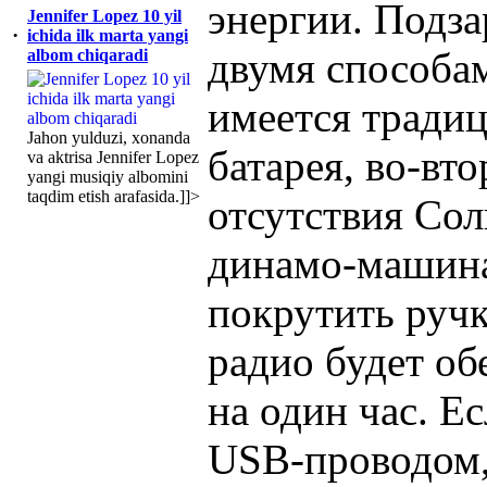
энергии. Подз
Jennifer Lopez 10 yil
·
ichida ilk marta yangi
двумя способа
albom chiqaradi
имеется тради
Jahon yulduzi, xonanda
батарея, во-вт
va aktrisa Jennifer Lopez
yangi musiqiy albomini
taqdim etish arafasida.]]>
отсутствия Со
динамо-машина
покрутить ручк
радио будет об
на один час. Е
USB-проводом,