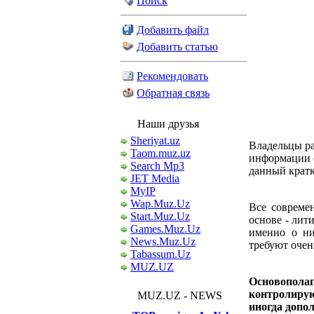
Поиск
Добавить файл
Добавить статью
Рекомендовать
Обратная связь
Наши друзья
Sheriyat.uz
Владельцы р
Taom.muz.uz
информации о
Search Mp3
данный крат
JET Media
MyIP
Wap.Muz.Uz
Все совреме
Start.Muz.Uz
основе - лит
Games.Muz.Uz
именно о ни
News.Muz.Uz
требуют очен
Tabassum.Uz
MUZ.UZ
Основопол
контролирую
MUZ.UZ - NEWS
иногда допо