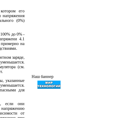
котором его
ти напряжения
ального (0%)
 100% до 0% -
апряжени 4.1
я примерно на
дствиями.
нтном заряде,
 уменьшается.
мулятора (см.
т.
Наш баннер
лы, указанные
уменьшается.
опасными для
в, если они
т напряжению
висимости от
пряжение при