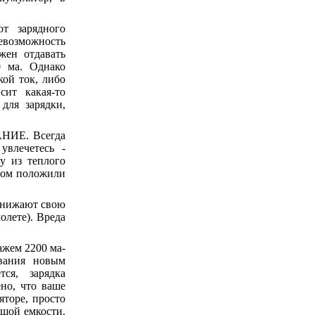
т зарядного
невозможность
жен отдавать
0 ма. Однако
кой ток, либо
ит какая-то
для зарядки,
НИЕ. Всегда
увлечетесь -
у из теплого
отом положили
 снижают свою
олете). Вреда
ажем 2200 ма-
вания новым
тся, зарядка
ено, что ваше
яторе, просто
ьшой емкости.