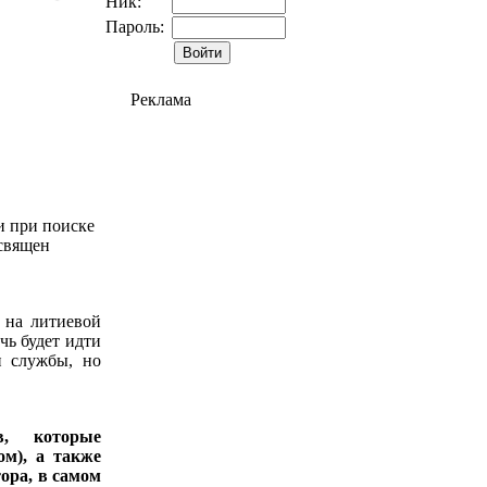
Ник:
Пароль:
Реклама
и при поиске
священ
 на литиевой
чь будет идти
и службы, но
в, которые
ом), а также
ора, в самом