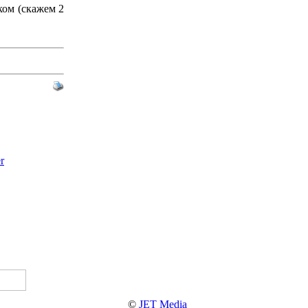
ком (скажем 2
r
©
JET Media