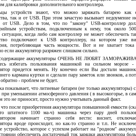
ом для калибровки дополнительного контроллера.
ьцы устройств знают, что можно заряжать батарею как о
ства, так и от USB. При этом зачастую вызывает недоумение 
и от USB. Дело в том, что по "закону" USB-контроллер дол
рийным устройствам, подключенным к нему, ток около 50
 ситуации, когда либо сам контроллер не может обеспечить та
ство подключают к USB контроллеру, на котором уже вис
рия, потребляющая часть мощности. Вот и не хватает тока 
о если аккумулятор разряжен слишком сильно.
-содержащие аккумуляторы ОЧЕНЬ НЕ ЛЮБЯТ ЗАМОРАЖИВА
тесь избегать пользования машинкой на сильном морозе - 
лятор придется менять. Ну конечно если Вы достали машинк
него кармана куртки и сделали пару заметок или звонков, а п
 обратно - проблем не будет.
а показывает, что литиевые батареи (не только аккумуляторы)
 при уменьшении атмосферного давления ( в высокогорье, в сам
м это не приносит, просто нужно учитывать данный факт.
 что после приобретения аккумулятора повышенной емкости (ск
то штатного 1100 ма-ч) машинка через пару дней пользо
лятором начинает странно себя вести: виснет, отключае
лятора вроде происходит, но как-то странно и т.п. Не исключ
е устройство, которое с успехом работает на "родном" аккумул
стоянии обеспечить достаточный ток зарядки аккумулятора бол