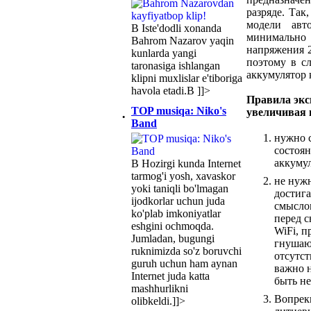
разряде. Так
модели авт
В Iste'dodli xonanda
минимально
Bahrom Nazarov yaqin
напряжения 2
kunlarda yangi
поэтому в с
taronasiga ishlangan
аккумулятор 
klipni muxlislar e'tiboriga
havola etadi.В ]]>
Правила экс
TOP musiqa: Niko's
увеличивая 
·
Band
нужно с
состоян
аккумул
В Hozirgi kunda Internet
tarmog'i yosh, xavaskor
не нужн
yoki taniqli bo'lmagan
достига
ijodkorlar uchun juda
смыслом
ko'plab imkoniyatlar
перед с
eshgini ochmoqda.
WiFi, п
Jumladan, bugungi
гнушаю
ruknimizda so'z boruvchi
отсутс
guruh uchun ham aynan
важно н
Internet juda katta
быть не
mashhurlikni
Вопрек
olibkeldi.]]>