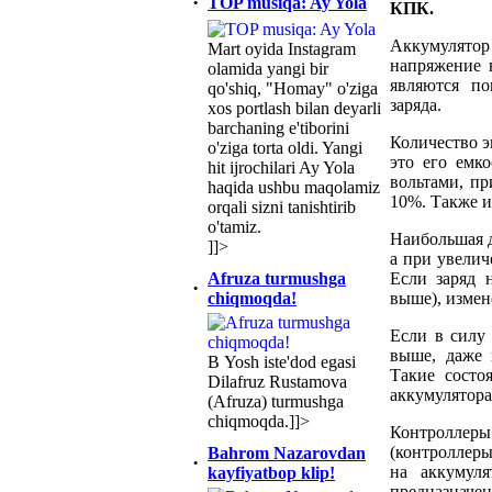
·
TOP musiqa: Ay Yola
КПК.
Аккумулято
Mart oyida Instagram
напряжение н
olamida yangi bir
являются по
qo'shiq, "Homay" o'ziga
заряда.
xos portlash bilan deyarli
barchaning e'tiborini
Количество э
o'ziga torta oldi. Yangi
это его емк
hit ijrochilari Ay Yola
вольтами, пр
haqida ushbu maqolamiz
10%. Также и
orqali sizni tanishtirib
o'tamiz.
Наибольшая д
]]>
а при увелич
Afruza turmushga
Если заряд н
·
chiqmoqda!
выше), измен
Если в силу 
выше, даже 
В Yosh iste'dod egasi
Такие состо
Dilafruz Rustamova
аккумулятора
(Afruza) turmushga
chiqmoqda.]]>
Контроллер
(контроллер
Bahrom Nazarovdan
·
на аккумуля
kayfiyatbop klip!
предназначе