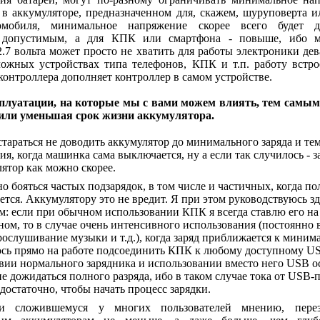
, в аккумуляторе, предназначенном для, скажем, шуруповерта 
омобиля, минимальное напряжение скорее всего будет де
 допустимым, а для КПК или смартфона - повыше, ибо м
.7 вольта может просто не хватить для работы электроники де
ложных устройствах типа телефонов, КПК и т.п. работу встро
контроллера дополняет контроллер в самом устройстве.
плуатации, на которые мы с вами можем влиять, тем самым
или уменьшая срок жизни аккумулятора.
тараться не доводить аккумулятор до минимального заряда и тем
ия, когда машинка сама выключается, ну а если так случилось - з
ятор как можно скорее.
о бояться частых подзарядок, в том числе и частичных, когда по
ется. Аккумулятору это не вредит. Я при этом руководствуюсь з
: если при обычном использовании КПК я всегда ставлю его на
ном, то в случае очень интенсивного использования (постоянн
рослушивание музыки и т.д.), когда заряд приближается к миним
сь прямо на работе подсоединить КПК к любому доступному U
твии нормального зарядника и использовании вместо него USB о
е дожидаться полного разряда, ибо в таком случае тока от USB-
достаточно, чтобы начать процесс зарядки.
и сложившемуся у многих пользователей мнению, перез