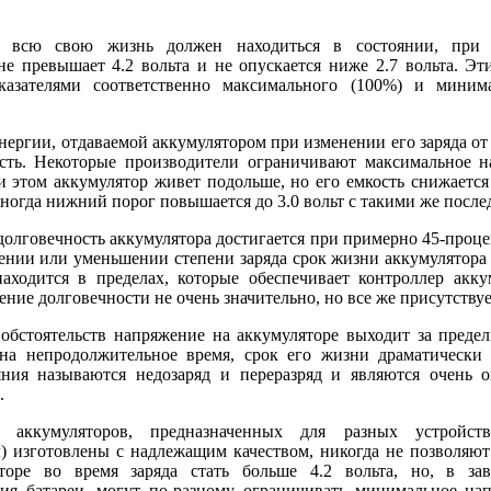
р всю свою жизнь должен находиться в состоянии, при 
е превышает 4.2 вольта и не опускается ниже 2.7 вольта. Э
казателями соответственно максимального (100%) и миним
нергии, отдаваемой аккумулятором при изменении его заряда от
ость. Некоторые производители ограничивают максимальное н
и этом аккумулятор живет подольше, но его емкость снижаетс
ногда нижний порог повышается до 3.0 вольт с такими же после
олговечность аккумулятора достигается при примерно 45-проце
ении или уменьшении степени заряда срок жизни аккумулятора
аходится в пределах, которые обеспечивает контроллер акку
ение долговечности не очень значительно, но все же присутствуе
обстоятельств напряжение на аккумуляторе выходит за преде
на непродолжительное время, срок его жизни драматически 
яния называются недозаряд и переразряд и являются очень 
.
ы аккумуляторов, предназначенных для разных устройст
ы) изготовлены с надлежащим качеством, никогда не позволяю
торе во время заряда стать больше 4.2 вольта, но, в за
ния батареи, могут по-разному ограничивать минимальное на