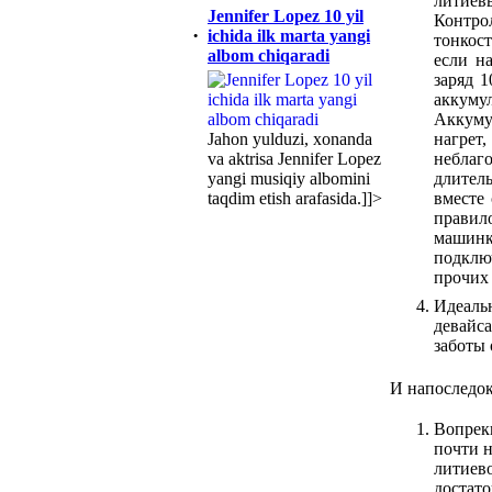
литиев
Jennifer Lopez 10 yil
Контро
·
ichida ilk marta yangi
тонкост
albom chiqaradi
если н
заряд 
аккуму
Аккуму
Jahon yulduzi, xonanda
нагрет
va aktrisa Jennifer Lopez
неблаг
yangi musiqiy albomini
длител
taqdim etish arafasida.]]>
вместе 
правил
машинк
подклю
прочих 
Идеаль
девайс
заботы 
И напоследо
Вопрек
почти н
литиево
достат