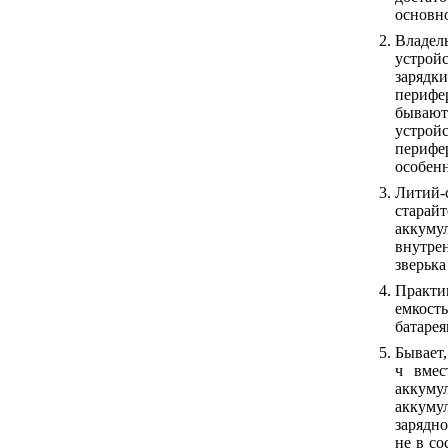
основн
Владел
устрой
зарядк
перифе
бывают
устрой
перифе
особенн
Литий
старай
аккуму
внутрен
зверька
Практик
емкость
батарея
Бывает,
ч вмес
аккуму
аккуму
зарядно
не в со