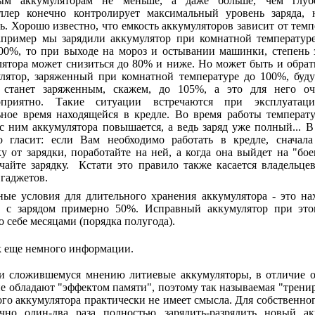
ым аккумуляторам не меньше, а даже больше, чем глубо
ллер конечно контролирует максимальный уровень заряда, 
ь. Хорошо известно, что емкость аккумуляторов зависит от темп
апример мы зарядили аккумулятор при комнатной температур
100%, то при выходе на мороз и остывании машинки, степень 
лятора может снизиться до 80% и ниже. Но может быть и обрат
лятор, заряженный при комнатной температуре до 100%, буд
, станет заряженным, скажем, до 105%, а это для него о
оприятно. Такие ситуации встречаются при эксплуатац
ьное время находящейся в кредле. Во время работы температу
с ним аккумулятора повышается, а ведь заряд уже полный... В
о гласит: если Вам необходимо работать в кредле, сначала
у от зарядки, поработайте на ней, а когда она выйдет на "бо
чайте зарядку. Кстати это правило также касается владельце
гаджетов.
ные условия для длительного хранения аккумулятора - это на
а с зарядом примерно 50%. Исправный аккумулятор при это
о себе месяцами (порядка полугода).
к еще немного информации.
и сложившемуся мнению литиевые аккумуляторы, в отличие о
е обладают "эффектом памяти", поэтому так называемая "трени
го аккумулятора практически не имеет смысла. Для собственно
очно один-два раза полностью зарядить-разрядить новый ак