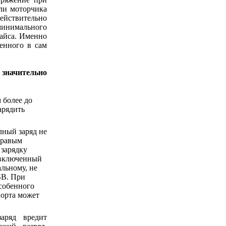
или моторчика
йствительно
инимального
вайса. Именно
енного в сам
 значительно
 более до
арядить
лный заряд не
дравым
 зарядку
о включенный
альному, не
SB. При
собенного
порта может
аряд вредит