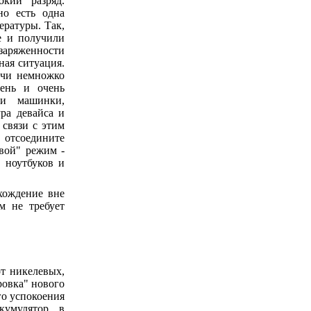
кий разряд.
но есть одна
ературы. Так,
е и получили
заряженности
ная ситуация.
учи немножко
чень и очень
ии машинки,
ра девайса и
 связи с этим
 отсоедините
евой" режим -
в ноутбуков и
хождение вне
м не требует
т никелевых,
ровка" нового
го успокоения
кумулятор, в