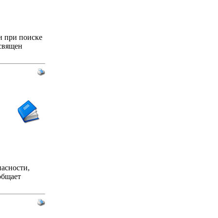
и при поиске
священ
асности,
общает