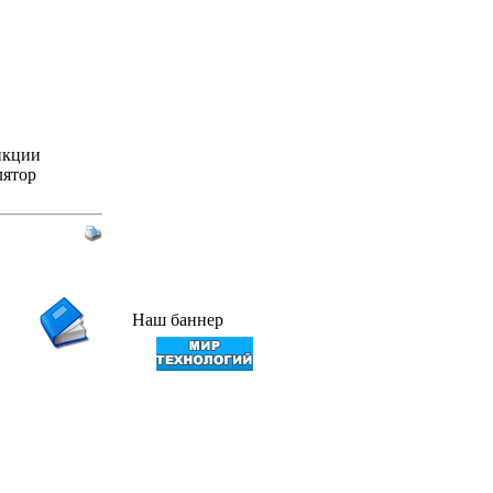
нкции
лятор
Наш баннер