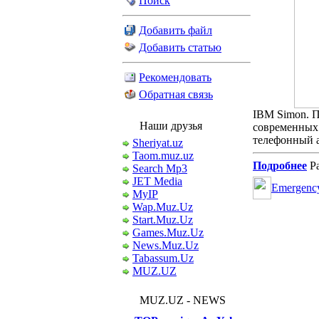
Поиск
Добавить файл
Добавить статью
Рекомендовать
Обратная связь
IBM Simon. П
Наши друзья
современных 
телефонный а
Sheriyat.uz
Taom.muz.uz
Подробнее
Ра
Search Mp3
JET Media
Emergency
MyIP
Wap.Muz.Uz
Start.Muz.Uz
Games.Muz.Uz
News.Muz.Uz
Tabassum.Uz
MUZ.UZ
MUZ.UZ - NEWS