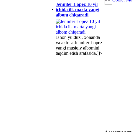
Jennifer Lopez 10 yil
·
ichida ilk marta yangi
albom chiqaradi
Jahon yulduzi, xonanda
va aktrisa Jennifer Lopez
yangi musiqiy albomini
taqdim etish arafasida.]]>