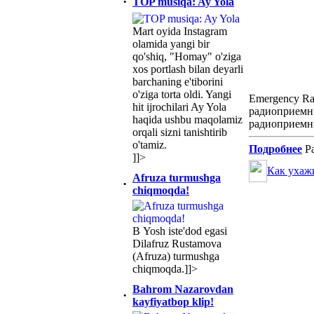
·
TOP musiqa: Ay Yola
Mart oyida Instagram
olamida yangi bir
qo'shiq, "Homay" o'ziga
xos portlash bilan deyarli
barchaning e'tiborini
o'ziga torta oldi. Yangi
Emergency Ra
hit ijrochilari Ay Yola
радиоприемни
haqida ushbu maqolamiz
радиоприемни
orqali sizni tanishtirib
o'tamiz.
Подробнее
Ра
]]>
Как ухаж
Afruza turmushga
·
chiqmoqda!
В Yosh iste'dod egasi
Dilafruz Rustamova
(Afruza) turmushga
chiqmoqda.]]>
Bahrom Nazarovdan
·
kayfiyatbop klip!