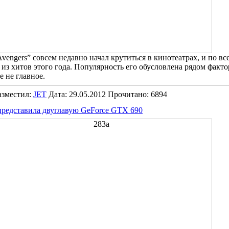
vengers” совсем недавно начал крутиться в кинотеатрах, и по в
 из хитов этого года. Популярность его обусловлена рядом фактор
е не главное.
зместил:
JET
Дата: 29.05.2012 Прочитано: 6894
редставила двуглавую GeForce GTX 690