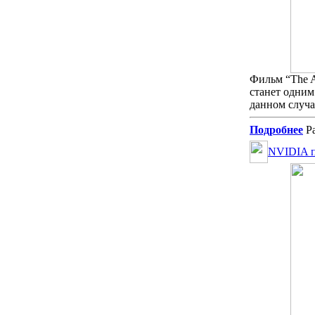
Фильм “The A
станет одним
данном случа
Подробнее
Ра
NVIDIA п