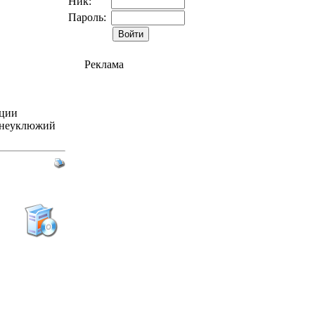
Ник:
Пароль:
Реклама
ации
о неуклюжий