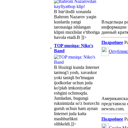
В Iste'dodli xonanda
Bahrom Nazarov yaqin
kunlarda yangi
Владельцы р
taronasiga ishlangan
информации о
klipni muxlislar e'tiboriga
данный крат
havola etadi.В ]]>
Подробнее
Ра
TOP musiqa: Niko's
·
Band
Опублико
В Hozirgi kunda Internet
tarmog'i yosh, xavaskor
yoki taniqli bo'lmagan
ijodkorlar uchun juda
ko'plab imkoniyatlar
eshgini ochmoqda.
Jumladan, bugungi
Американская
ruknimizda so'z boruvchi
представила 
guruh uchun ham aynan
newsru.com.
Internet juda katta
mashhurlikni
Подробнее
Ра
olibkeldi.]]>
Cooler Ma