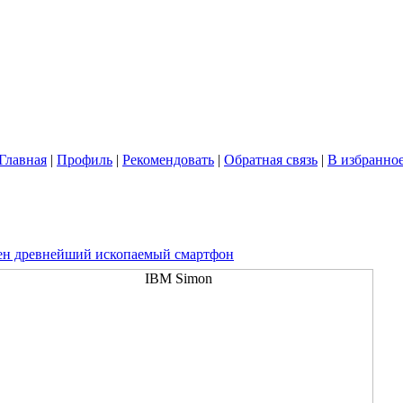
Главная
|
Профиль
|
Рекомендовать
|
Обратная связь
|
В избранно
н древнейший ископаемый смартфон